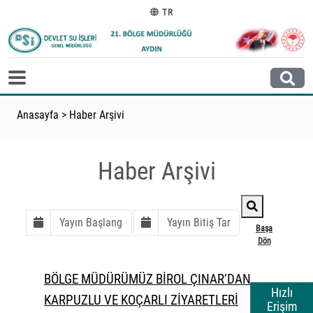
TR
Anasayfa
>
Haber Arşivi
Haber Arşivi
Başa
Dön
BÖLGE MÜDÜRÜMÜZ BİROL ÇINAR’DAN
Hızlı
KARPUZLU VE KOÇARLI ZİYARETLERİ
Erişim