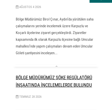
AĞUSTOS
4
2026
Bölge Müdürümüz Birol Çınar, Aydın’da yürütülen saha
çalışmalarını yerinde incelemek üzere Karpuzlu ve
Koçarlı ilçelerine ziyaret gerçekleştirdi. Ziyaretler
kapsamında ilk olarak Karpuzlu ilçesine bağlı Umcular
mahallesi’nde yapım çalışmaları devam eden Umcular
Göleti şantiyesini inceleyen...
BÖLGE MÜDÜRÜMÜZ SÖKE REGÜLATÖRÜ
İNŞAATINDA İNCELEMELERDE BULUNDU
TEMMUZ
28
2026